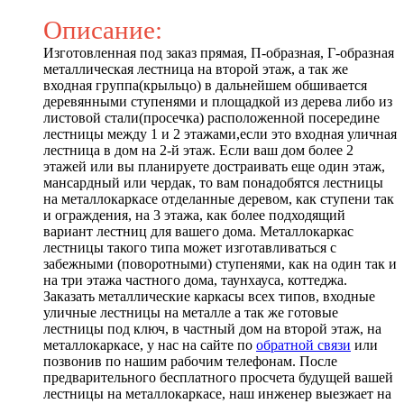
Описание:
Изготовленная под заказ прямая, П-образная, Г-образная
металлическая лестница на второй этаж, а так же
входная группа(крыльцо) в дальнейшем обшивается
деревянными ступенями и площадкой из дерева либо из
листовой стали(просечка) расположенной посередине
лестницы между 1 и 2 этажами,если это входная уличная
лестница в дом на 2-й этаж. Если ваш дом более 2
этажей или вы планируете достраивать еще один этаж,
мансардный или чердак, то вам понадобятся лестницы
на металлокаркасе отделанные деревом, как ступени так
и ограждения, на 3 этажа, как более подходящий
вариант лестниц для вашего дома. Металлокаркас
лестницы такого типа может изготавливаться с
забежными (поворотными) ступенями, как на один так и
на три этажа частного дома, таунхауса, коттеджа.
Заказать металлические каркасы всех типов, входные
уличные лестницы на металле а так же готовые
лестницы под ключ, в частный дом на второй этаж, на
металлокаркасе, у нас на сайте по
обратной связи
или
позвонив по нашим рабочим телефонам. После
предварительного бесплатного просчета будущей вашей
лестницы на металлокаркасе, наш инженер выезжает на