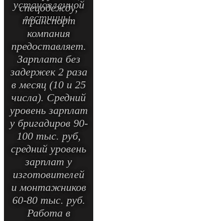
установленной
спецодежду,
лестницы.
транспорт
компания
предоставляет.
Зарплата без
задержек 2 раза
в месяц (10 и 25
числа). Средний
уровень зарплат
у бригадиров 90-
100 тыс. руб,
средний уровень
зарплат у
изготовителей
и монтажников
60-80 тыс. руб.
Работа в