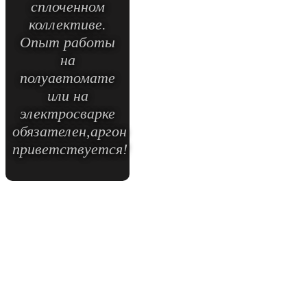
сплоченном
коллективе.
Опыт работы
на
полуавтомате
или на
электросварке
обязателен,аргон
приветствуется!