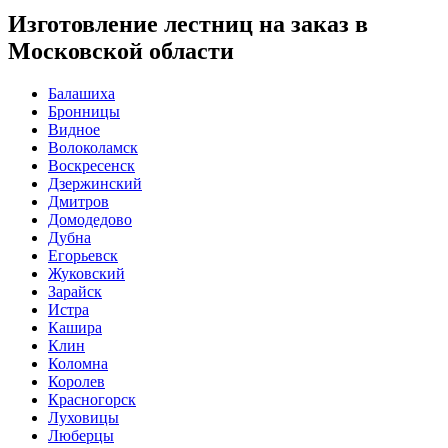
Изготовление лестниц на заказ в
Московской области
Балашиха
Бронницы
Видное
Волоколамск
Воскресенск
Дзержинский
Дмитров
Домодедово
Дубна
Егорьевск
Жуковский
Зарайск
Истра
Кашира
Клин
Коломна
Королев
Красногорск
Луховицы
Люберцы